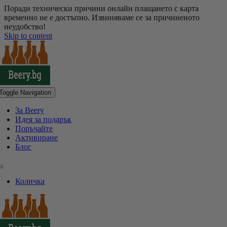
Поради технически причини онлайн плащането с карта
временно не е достъпно. Извиняваме се за причиненото
неудобство!
Skip to content
Toggle Navigation
За Beery
Идея за подарък
Поръчайте
Активиране
Блог
Количка