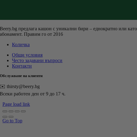
Beery.bg предлага кашон с уникални бири – еднократно или кат
абонамент. Правим го от 2016
Количка
Общи условия
Често задавани въпроси
Контакти
Обслужване на клиенти
✉️ thirsty@beery.bg
Всеки работен ден от 9 до 17 ч.
Page load link
Go to Top