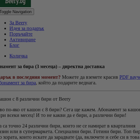
Toggle Navigation
За Beery
Идея за подарък
Поръчайте
Активиране
Блог
Количка
намент за бира (3 месеца) – директна доставка
арък в последния момент?
Можете да вземете красив
PDF вауч
абонамент за бира
, който да подарите веднага.
во по-яко от кашон с 8 бири? Сега ще кажем. Абонамент за кашо
ири всеки месец! И то не какви да е бири, а различни бири!
а са точно 24 различни бири, които не се намират в кварталния
азин или в супермаркета. Специални бири. Готини бири. Топ би
о хората, които искате да зарадвате (да, включете и себе си в това