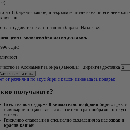
ло).
то и с 8-бирения кашон, превръщате пиенето на бира в невероят
живяванe.
ствайте, докато не са ни изпили бирата. Наздраве!
йна цена с включена безплатна доставка:
.99
€
с ДДС
аличност
ичество за Абонамент за бира (3 месеца) - директна доставка
бавяне в количката
кво получавате?
Всеки кашон съдържа
8 внимателно подбрани бири
от разли
пивоварни от цял свят – изключително разнообразие от вкусов
стилове
Грижливо опаковани в специално създадения за нас
здрав и
красив кашон