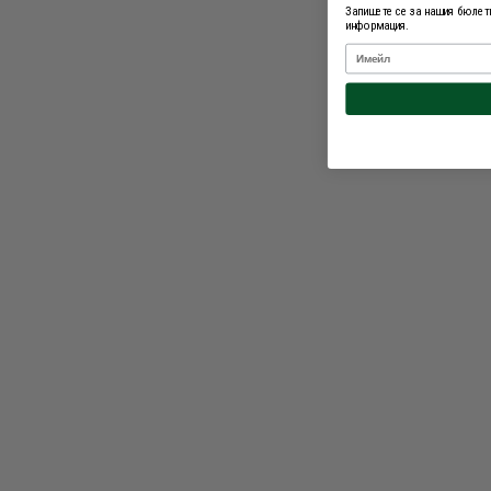
Запишете се за нашия бюлети
информация.