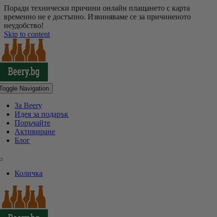
Поради технически причини онлайн плащането с карта
временно не е достъпно. Извиняваме се за причиненото
неудобство!
Skip to content
Toggle Navigation
За Beery
Идея за подарък
Поръчайте
Активиране
Блог
Количка