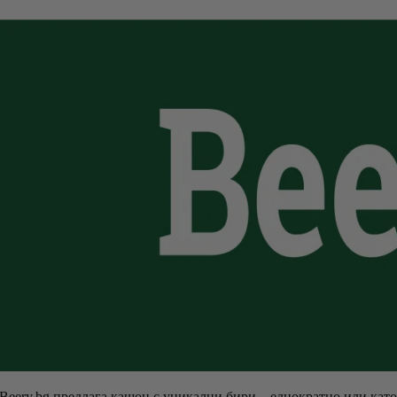
Beery.bg предлага кашон с уникални бири – еднократно или кат