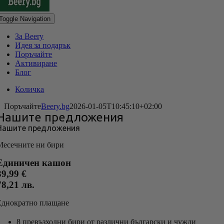
Toggle Navigation
За Beery
Идея за подарък
Поръчайте
Активиране
Блог
Количка
Поръчайте
Beery.bg
2026-01-05T10:45:10+02:00
Нашите предложения
Нашите предложения
Месечните ни бири
Единичен кашон
39,99 €
78,21 лв.
Еднократно плащане
8 превъзходни бири от различни български и чужди