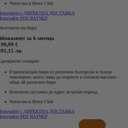
Членство в Beery Club
Поръчайте с ДИРЕКТНА ДОСТАВКА
Поръчайте PDF ВАУЧЕР
Месечните ни бири
Абонамент за 6 месеца
199,99 €
391,15 лв.
Еднократно плащане
8 превъзходни бири от различни български и чужди
пивоварни, които няма да откриете в близкия магазин –
общо 48 различни бири
Безплатна доставка до адрес за целия период
Членство в Beery Club
Поръчайте с ДИРЕКТНА ДОСТАВКА
Поръчайте PDF ВАУЧЕР